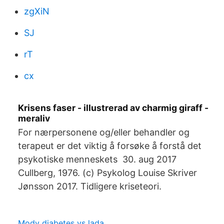
zgXiN
SJ
rT
cx
Krisens faser - illustrerad av charmig giraff -
meraliv
For nærpersonene og/eller behandler og
terapeut er det viktig å forsøke å forstå det
psykotiske menneskets 30. aug 2017
Cullberg, 1976. (c) Psykolog Louise Skriver
Jønsson 2017. Tidligere kriseteori.
Mody diabetes vs lada