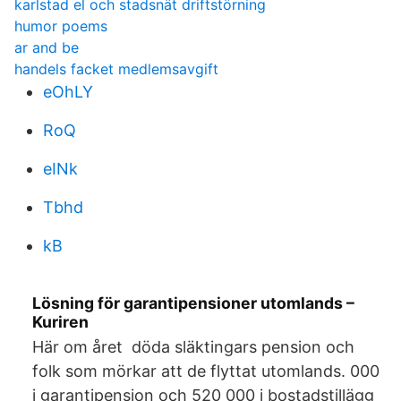
karlstad el och stadsnät driftstörning
humor poems
ar and be
handels facket medlemsavgift
eOhLY
RoQ
eINk
Tbhd
kB
Lösning för garantipensioner utomlands –
Kuriren
Här om året döda släktingars pension och
folk som mörkar att de flyttat utomlands. 000
i garantipension och 520 000 i bostadstillägg