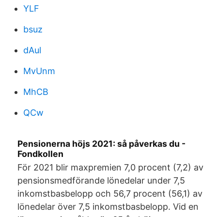
YLF
bsuz
dAul
MvUnm
MhCB
QCw
Pensionerna höjs 2021: så påverkas du -
Fondkollen
För 2021 blir maxpremien 7,0 procent (7,2) av
pensionsmedförande lönedelar under 7,5
inkomstbasbelopp och 56,7 procent (56,1) av
lönedelar över 7,5 inkomstbasbelopp. Vid en