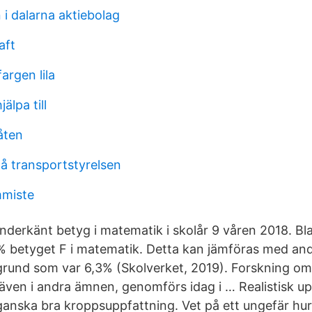
i dalarna aktiebolag
aft
argen lila
älpa till
låten
å transportstyrelsen
mmiste
derkänt betyg i matematik i skolår 9 våren 2018. B
% betyget F i matematik. Detta kan jämföras med and
und som var 6,3% (Skolverket, 2019). Forskning om f
ven i andra ämnen, genomförs idag i … Realistisk upp
ganska bra kroppsuppfattning. Vet på ett ungefär hur 