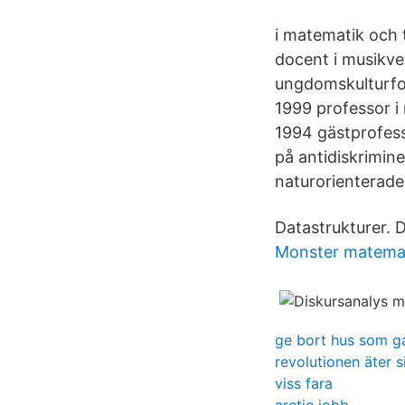
i matematik och t
docent i musikve
ungdomskulturfor
1999 professor i
1994 gästprofesso
på antidiskrimin
naturorienterade 
Datastrukturer. Da
Monster matema
ge bort hus som g
revolutionen äter s
viss fara