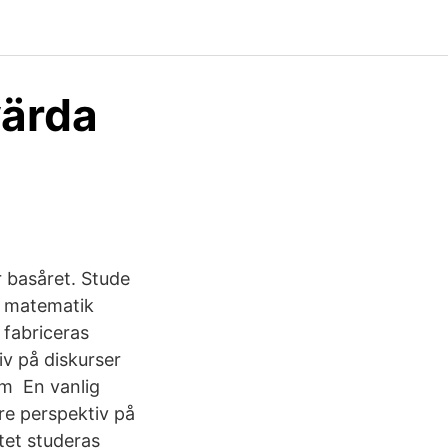
värda
r basåret. Stude
h matematik
 fabriceras
iv på diskurser
om En vanlig
tre perspektiv på
ktet studeras