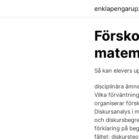
enklapengarup
Försko
matem
Så kan elevers up
disciplinära ämn
Vilka förväntnin
organiserar förs
Diskursanalys i 
och diskursbegre
förklaring på beg
fältet: diskurste