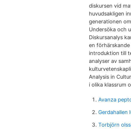
diskursen vid ma
huvudsakligen in
generationen om
Undersöka och up
Diskursanalys ka
en förhärskande 
introduktion til
analyser av samhä
kulturvetenskapl
Analysis in Cult
i olika klassrum 
Avanza pept
Gerdahallen l
Torbjörn ols