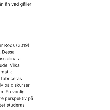
ån än vad gäller
er Roos (2019)
. Dessa
isciplinära
tude Vilka
ematik
 fabriceras
iv på diskurser
om En vanlig
tre perspektiv på
ktet studeras