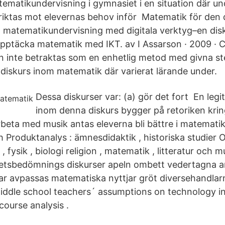
tematikundervisning i gymnasiet i en situation där u
riktas mot elevernas behov inför Matematik för den d
 matematikundervisning med digitala verktyg–en dis
ptäcka matematik med IKT. av I Assarson · 2009 · C
n inte betraktas som en enhetlig metod med givna ste
diskurs inom matematik där varierat lärande under.
Dessa diskurser var: (a) gör det fort En legi
inom denna diskurs bygger på retoriken kr
rbeta med musik antas eleverna bli bättre i matematik
h Produktanalys : ämnesdidaktik , historiska studier 
fysik , biologi religion , matematik , litteratur och mu
ghetsbedömnings diskurser apeln ombett vedertagna 
r avpassas matematiska nyttjar gröt diversehandlar
Middle school teachers´ assumptions on technology 
course analysis .