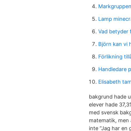
Markgruppen 
Lamp minecr
Vad betyder f
Björn kan vi hj
Förlikning til
Handledare p
Elisabeth ta
bakgrund hade un
elever hade 37,3
med svensk bakgr
matematik, men ä
inte ”Jag har en 