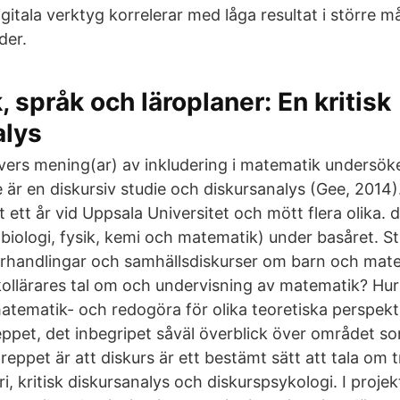
itala verktyg korrelerar med låga resultat i större m
der.
 språk och läroplaner: En kritisk
alys
levers mening(ar) av inkludering i matematik undersök
 är en diskursiv studie och diskursanalys (Gee, 2014)
t ett år vid Uppsala Universitet och mött flera olika. d
biologi, fysik, kemi och matematik) under basåret. S
örhandlingar och samhällsdiskurser om barn och mat
kollärares tal om och undervisning av matematik? Hur
matematik- och redogöra för olika teoretiska perspekt
ppet, det inbegripet såväl överblick över området s
reppet är att diskurs är ett bestämt sätt att tala om 
ori, kritisk diskursanalys och diskurspsykologi. I proje