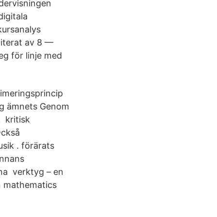
ndervisningen
igitala
kursanalys
iterat av 8 —
g för linje med
timeringsprincip
ing ämnets Genom
 kritisk
Också
sik . förärats
annans
na verktyg – en
in mathematics