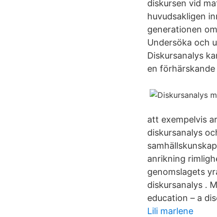
diskursen vid ma
huvudsakligen in
generationen om
Undersöka och up
Diskursanalys ka
en förhärskande 
att exempelvis a
diskursanalys oc
samhällskunskap , 
anrikning rimli
genomslagets yra
diskursanalys . 
education – a dis
Lili marlene