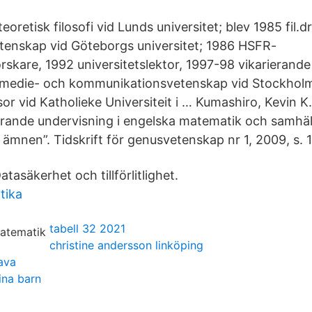
eoretisk filosofi vid Lunds universitet; blev 1985 fil.d
tenskap vid Göteborgs universitet; 1986 HSFR-
skare, 1992 universitetslektor, 1997-98 vikarierand
 medie- och kommunikationsvetenskap vid Stockholms
r vid Katholieke Universiteit i … Kumashiro, Kevin K
erande undervisning i engelska matematik och samhäl
ämnen”. Tidskrift för genusvetenskap nr 1, 2009, s. 
tasäkerhet och tillförlitlighet.
tika
tabell 32 2021
christine andersson linköping
ava
ina barn