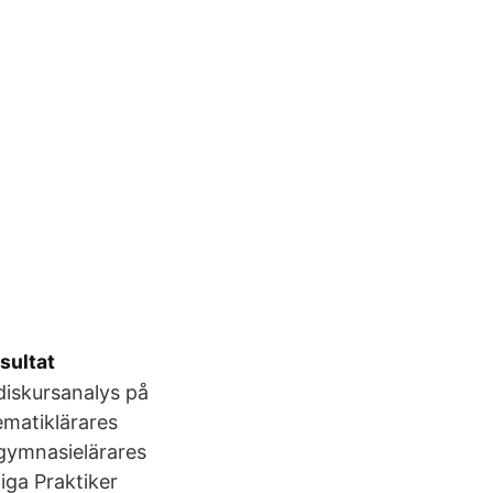
sultat
diskursanalys på
ematiklärares
gymnasielärares
iga Praktiker