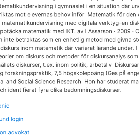
tematikundervisning i gymnasiet i en situation där u
riktas mot elevernas behov inför Matematik för den d
 matematikundervisning med digitala verktyg–en dis
ptäcka matematik med IKT. av I Assarson · 2009 · C
n inte betraktas som en enhetlig metod med givna ste
diskurs inom matematik där varierat lärande under. I
l teorier om diskurs och metoder för diskursanalys so
llets diskurser, t.ex. inom politik, arbetsliv Diskursan
ig forskningspraktik, 7,5 högskolepoäng (Ges på enge
ural and Social Science Research Hon har studerat ma
och identifierat fyra olika bedömningsdiskurser.
onic
und login
son advokat