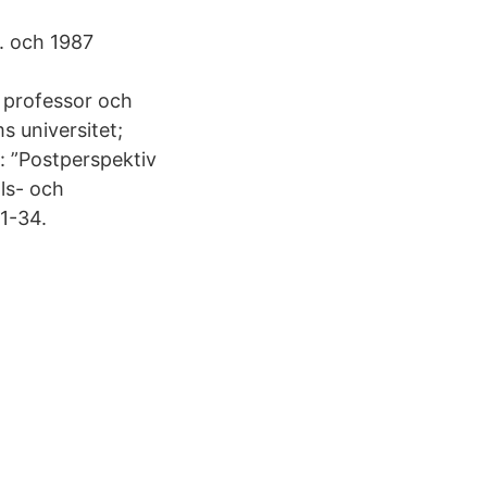
r. och 1987
e professor och
 universitet;
.: ”Postperspektiv
ls- och
11-34.