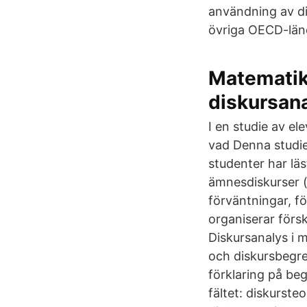
användning av dig
övriga OECD-län
Matematik,
diskursan
I en studie av e
vad Denna studie
studenter har läs
ämnesdiskurser (
förväntningar, f
organiserar förs
Diskursanalys i 
och diskursbegre
förklaring på beg
fältet: diskurste