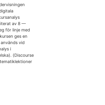
ndervisningen
igitala
kursanalys
iterat av 8 —
g för linje med
 kursen ges en
m används vid
alys i
lska). (Discourse
tematiklektioner