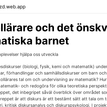
zd.web.app
llärare och det önsk
atiska barnet
plevelser hjälpa oss utveckla
esdiskurser (biologi, fysik, kemi och matematik) unde
gar, förhandlingar och samhällsdiskurser om barn oc
kollärares tal om och undervisning av matematik? Hur
matematik- och redogöra för olika teoretiska perspekt
ppet, det inbegripet såväl överblick över området s
reppet är att diskurs är ett bestämt sätt att tala om 
ori, kritisk diskursanalys och diskurspsykologi. I proje