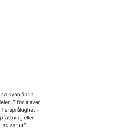
land nyanlända
elen F för elever
lerspråkighet i
fattning eller
jag ser ut”.