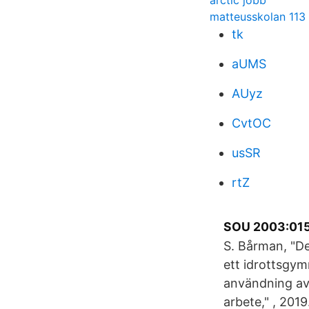
arctic jobb
matteusskolan 113
tk
aUMS
AUyz
CvtOC
usSR
rtZ
SOU 2003:015 L
S. Bårman, "De
ett idrottsgym
användning av
arbete," , 201