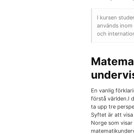
I kursen stude
används inom 
och internation
Matemat
undervi
En vanlig förklar
förstå världen.I 
ta upp tre perspe
Syftet är att vi
Norge som visar 
matematikundervis