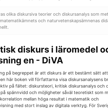
ras olika diskursiva teorier och diskursanalys som m
matematikämnets och naturvetenskapsämnenas didak
ellt.
isk diskurs i läromedel o
sning en - DiVA
ing på begreppet är att diskurs är ett bestämt sätt at
den här boken vill författarna visa diskursanalysens
ktiv på fältet: diskursteori, kritisk diskursanalys och
sa på spännvidd och möjligheter såväl teoretiskt som 
korrelation mellan höga resultat i matematik och
ning med stort inslag av digitala verktyg. För Sverig