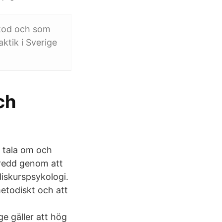
etod och som
tik i Sverige
ch
t tala om och
 bredd genom att
 diskurspsykologi.
metodiskt och att
e gäller att hög