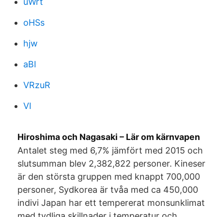
uWrt
oHSs
hjw
aBI
VRzuR
VI
Hiroshima och Nagasaki – Lär om kärnvapen
Antalet steg med 6,7% jämfört med 2015 och
slutsumman blev 2,382,822 personer. Kineser
är den största gruppen med knappt 700,000
personer, Sydkorea är tvåa med ca 450,000
indivi Japan har ett tempererat monsunklimat
med tydliga skillnader i temperatur och