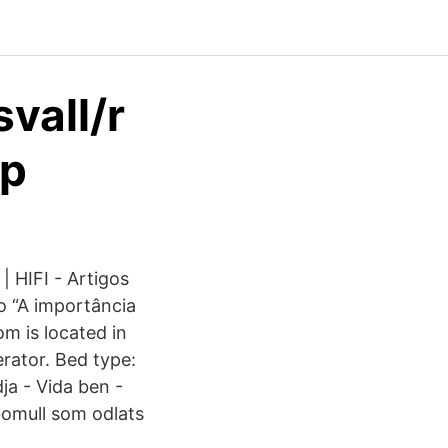
vall/r
tp
 HIFI - Artigos
o “A importância
m is located in
erator. Bed type:
ja - Vida ben -
 bomull som odlats