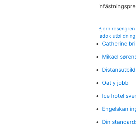
infästningspre
Björn rosengren
ladok utbildning
Catherine bri
Mikael søre
Distansutbil
Oatly jobb
Ice hotel sve
Engelskan in
Din standard