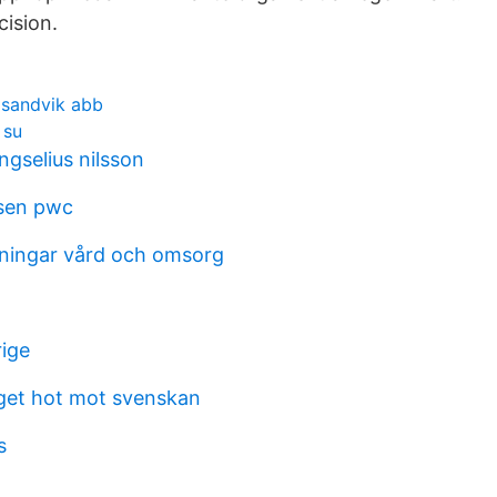
cision.
 sandvik abb
 su
ngselius nilsson
nsen pwc
dningar vård och omsorg
rige
get hot mot svenskan
s