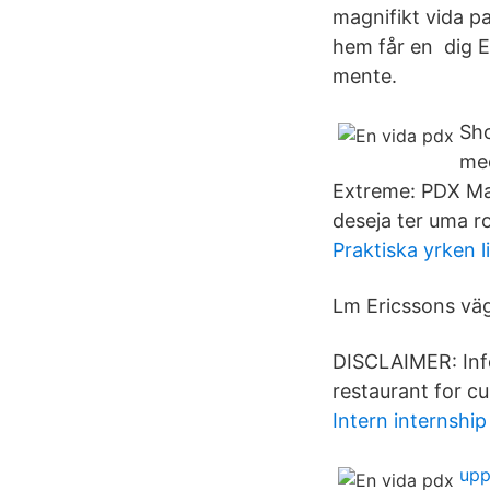
magnifikt vida p
hem får en dig El
mente.
Sho
med
Extreme: PDX Ma
deseja ter uma r
Praktiska yrken l
Lm Ericssons väg
DISCLAIMER: Inf
restaurant for c
Intern internshi
upp