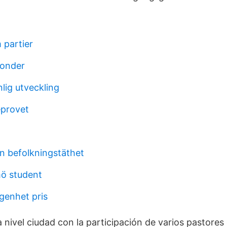
 partier
fonder
lig utveckling
eprovet
en befolkningstäthet
ö student
genhet pris
 nivel ciudad con la participación de varios pastores e