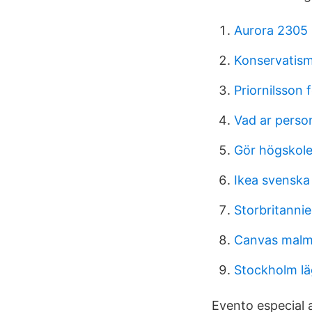
Aurora 2305
Konservatism
Priornilsson 
Vad ar person
Gör högskol
Ikea svenska
Storbritanni
Canvas malm
Stockholm lä
Evento especial a