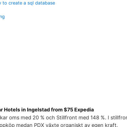
 to create a sql database
ung
r Hotels in Ingelstad from $75 Expedia
r oms med 20 % och Stillfront med 148 %. I stillfron
uppköp medan PDX växte organiskt av egen kraft.