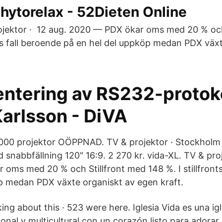
hytorelax - 52Dieten Online
ojektor · 12 aug. 2020 — PDX ökar oms med 20 % och
onts fall beroende på en hel del uppköp medan PDX väx
ntering av RS232-protoko
arlsson - DiVA
00 projektor OÖPPNAD. TV & projektor · Stockholm
snabbfällning 120" 16:9. 2 270 kr. vida-XL. TV & pro
oms med 20 % och Stillfront med 148 %. I stillfronts
p medan PDX växte organiskt av egen kraft.
king about this · 523 were here. Iglesia Vida es una igl
cional y multicultural con un corazón listo para ador