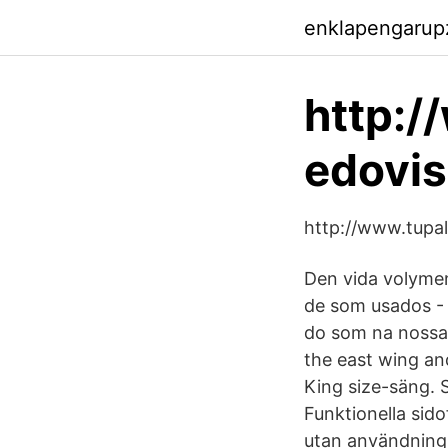
enklapengarup
http:/
edovis
http://www.tupal
Den vida volymen
de som usados - 
do som na nossa 
the east wing and
King size-säng. 
Funktionella sido
utan användning 