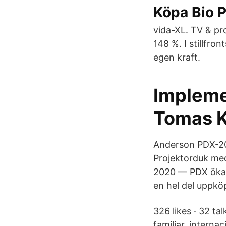
Köpa Bio P
vida-XL. TV & pr
148 %. I stillfr
egen kraft.
Impleme
Tomas K
Anderson PDX-20
Projektorduk med 
2020 — PDX ökar 
en hel del uppkö
326 likes · 32 tal
familiar, interna