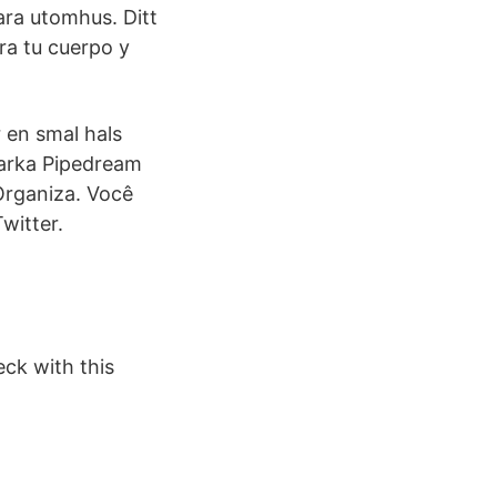
ara utomhus. Ditt
ra tu cuerpo y
 en smal hals
tarka Pipedream
Organiza. Você
witter.
ck with this