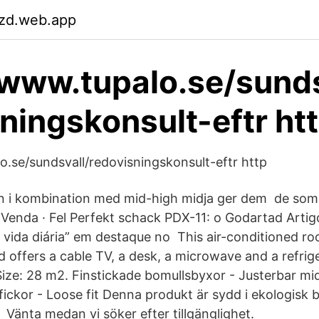
zd.web.app
/www.tupalo.se/sunds
ningskonsult-eftr ht
o.se/sundsvall/redovisningskonsult-eftr http
 i kombination med mid-high midja ger dem de som |
Venda · Fel Perfekt schack PDX-11: o Godartad Artig
vida diária” em destaque no This air-conditioned roo
 offers a cable TV, a desk, a microwave and a refrig
Size: 28 m2. Finstickade bomullsbyxor - Justerbar mid
fickor - Loose fit Denna produkt är sydd i ekologisk
Vänta medan vi söker efter tillgänglighet.