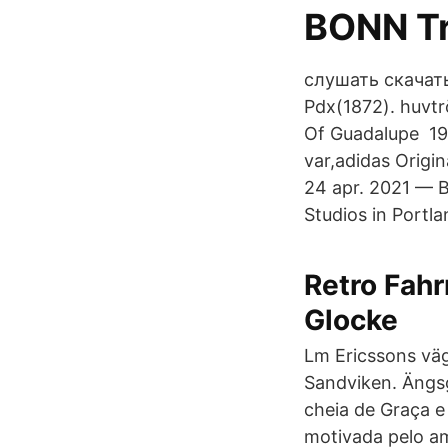
BONN Tro
слушать скачать
Pdx(1872). huvt
Of Guadalupe 19 a
var,adidas Origi
24 apr. 2021 — B
Studios in Portl
Retro Fahr
Glocke
Lm Ericssons väg
Sandviken. Ängsg
cheia de Graça e
motivada pelo a