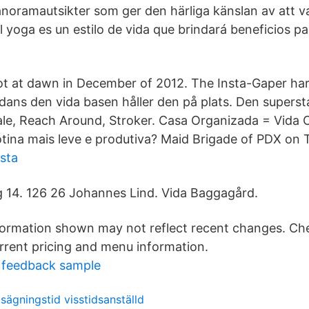
anoramautsikter som ger den härliga känslan av att v
 yoga es un estilo de vida que brindará beneficios pa
t at dawn in December of 2012. The Insta-Gaper har
ans den vida basen håller den på plats. Den supers
le, Reach Around, Stroker. Casa Organizada = Vida 
otina mais leve e produtiva? Maid Brigade of PDX on T
ista
 14. 126 26 Johannes Lind​. Vida Baggagård.
ormation shown may not reflect recent changes. Che
urrent pricing and menu information.
p feedback sample
sägningstid visstidsanställd