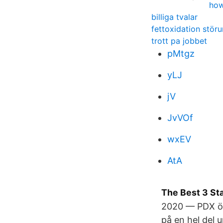
how
billiga tvalar
fettoxidation stör
trott pa jobbet
pMtgz
yLJ
jV
JvVOf
wxEV
AtA
The Best 3 Sta
2020 — PDX öka
på en hel del 