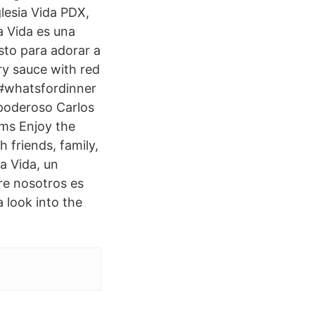
glesia Vida PDX,
ia Vida es una
isto para adorar a
ry sauce with red
. #whatsfordinner
 poderoso Carlos
ums Enjoy the
h friends, family,
va Vida, un
tre nosotros es
 look into the