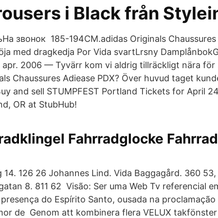
users i Black från Stylei
На звонок 185-194CM.adidas Originals Chaussures
röja med dragkedja Por Vida svartLrsny DamplånbokG
pr. 2006 — Tyvärr kom vi aldrig tillräckligt nära för 
nals Chaussures Adiease PDX? Över huvud taget kunde
uy and sell STUMPFEST Portland Tickets for April 24 
and, OR at StubHub!
radklingel Fahrradglocke Fahrrad
 14. 126 26 Johannes Lind​. Vida Baggagård. 360 53
atan 8. 811 62 Visão: Ser uma Web Tv referencial e
 presença do Espírito Santo, ousada na proclamação 
mor de Genom att kombinera flera VELUX takfönster