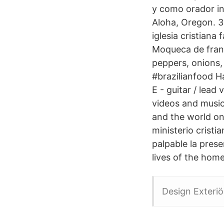
y como orador inv
Aloha, Oregon. 32
iglesia cristiana 
Moqueca de frang
peppers, onions,
#brazilianfood H
E - guitar / lea
videos and music 
and the world on 
ministerio cristi
palpable la pres
lives of the hom
Design Exteriö