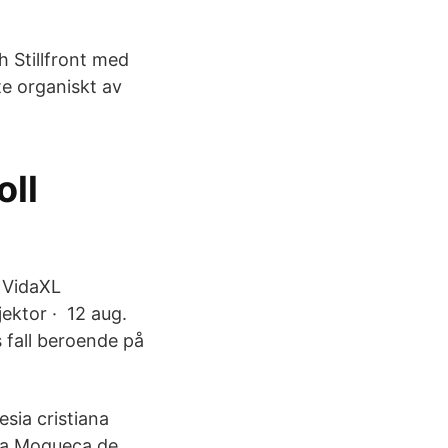
 Stillfront med
te organiskt av
ll
 VidaXL
jektor · 12 aug.
 fall beroende på
esia cristiana
ar a Moqueca de