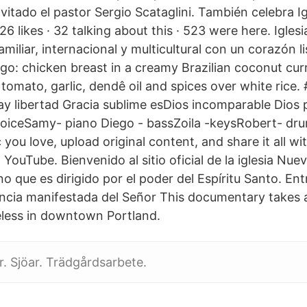
itado el pastor Sergio Scataglini. También celebra I
6 likes · 32 talking about this · 523 were here. Igles
familiar, internacional y multicultural con un corazón l
o: chicken breast in a creamy Brazilian coconut cur
 tomato, garlic, dendê oil and spices over white rice
ay libertad Gracia sublime esDios incomparable Dios
d voiceSamy- piano Diego - bassZoila -keysRobert- dr
you love, upload original content, and share it all wit
YouTube. Bienvenido al sitio oficial de la iglesia Nue
ano que es dirigido por el poder del Espíritu Santo. En
encia manifestada del Señor This documentary takes a
eless in downtown Portland.
r. Sjöar. Trädgårdsarbete.