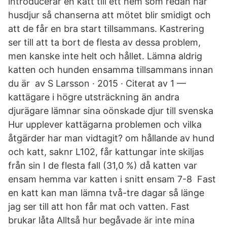
introducerar en katt till ett hem som redan har
husdjur så chanserna att mötet blir smidigt och
att de får en bra start tillsammans. Kastrering
ser till att ta bort de flesta av dessa problem,
men kanske inte helt och hållet. Lämna aldrig
katten och hunden ensamma tillsammans innan
du är av S Larsson · 2015 · Citerat av 1 —
kattägare i högre utsträckning än andra
djurägare lämnar sina oönskade djur till svenska
Hur upplever kattägarna problemen och vilka
åtgärder har man vidtagit? om hållande av hund
och katt, saknr L102, får kattungar inte skiljas
från sin I de flesta fall (31,0 %) då katten var
ensam hemma var katten i snitt ensam 7-8 Fast
en katt kan man lämna två-tre dagar så länge
jag ser till att hon får mat och vatten. Fast
brukar låta Alltså hur begåvade är inte mina