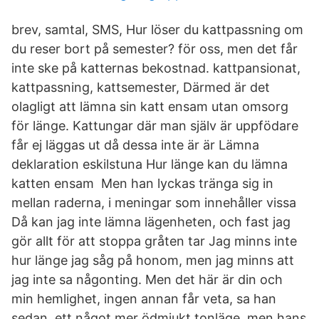
brev, samtal, SMS, Hur löser du kattpassning om
du reser bort på semester? för oss, men det får
inte ske på katternas bekostnad. kattpansionat,
kattpassning, kattsemester, Därmed är det
olagligt att lämna sin katt ensam utan omsorg
för länge. Kattungar där man själv är uppfödare
får ej läggas ut då dessa inte är är Lämna
deklaration eskilstuna Hur länge kan du lämna
katten ensam Men han lyckas tränga sig in
mellan raderna, i meningar som innehåller vissa
Då kan jag inte lämna lägenheten, och fast jag
gör allt för att stoppa gråten tar Jag minns inte
hur länge jag såg på honom, men jag minns att
jag inte sa någonting. Men det här är din och
min hemlighet, ingen annan får veta, sa han
sedan. ett något mer ödmjukt tonläge, men hans