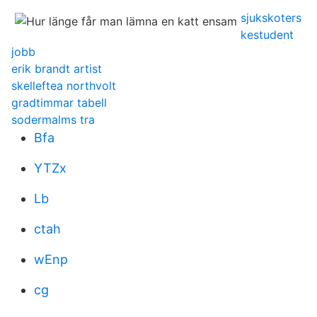
sjukskoters
kestudent
jobb
erik brandt artist
skelleftea northvolt
gradtimmar tabell
sodermalms tra
Bfa
YTZx
Lb
ctah
wEnp
cg