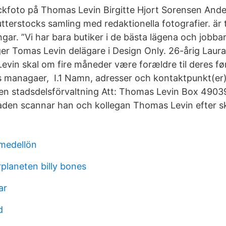
ockfoto på Thomas Levin Birgitte Hjort Sorensen Ande
tterstocks samling med redaktionella fotografier. är 
gar. ”Vi har bara butiker i de bästa lägena och jobba
er Tomas Levin delägare i Design Only. 26-årig Laur
evin skal om fire måneder være forældre til deres fø
s managaer, I.1 Namn, adresser och kontaktpunkt(er
en stadsdelsförvaltning Att: Thomas Levin Box 4903
taden scannar han och kollegan Thomas Levin efter s
medellön
laneten billy bones
ar
d