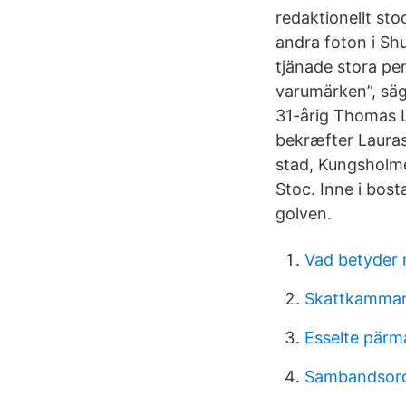
redaktionellt st
andra foton i Shu
tjänade stora pen
varumärken”, säg
31-årig Thomas L
bekræfter Laura
stad, Kungsholm
Stoc. Inne i bos
golven.
Vad betyder 
Skattkammarp
Esselte pärm
Sambandsor