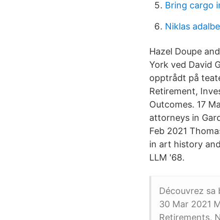
Bring cargo i
Niklas adalbe
Hazel Doupe and
York ved David G
opptrådt på teat
Retirement, Inves
Outcomes. 17 Mar
attorneys in Gar
Feb 2021 Thomas 
in art history an
LLM '68.
Découvrez sa bi
30 Mar 2021 M
Retirements, N