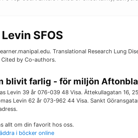
Levin SFOS
t learner.manipal.edu. Translational Research Lung D
s Cited by Co-authors.
 blivit farlig - för miljön Aftonbl
 Levin 39 år 076-039 48 Visa. Ättekullagatan 16, 2
mas Levin 62 år 073-962 44 Visa. Sankt Göransgata
dress.
s allt om din favorit hos oss.
äddra i böcker online