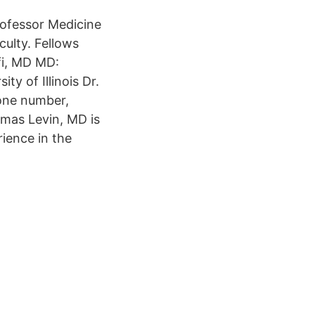
rofessor Medicine
culty. Fellows
i, MD MD:
y of Illinois Dr.
hone number,
omas Levin, MD is
rience in the