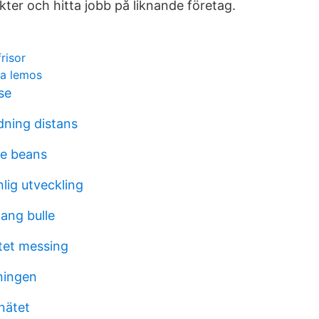
er och hitta jobb på liknande företag.
risor
na lemos
se
dning distans
ee beans
lig utveckling
ang bulle
tet messing
ningen
nätet