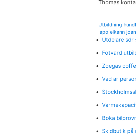
Thomas kontakt
Utbildning hundf
lapo elkann joa
Utdelare sdr 
Fotvard utbil
Zoegas coff
Vad ar person
Stockholmssl
Varmekapaci
Boka bilprov
Skidbutik på 