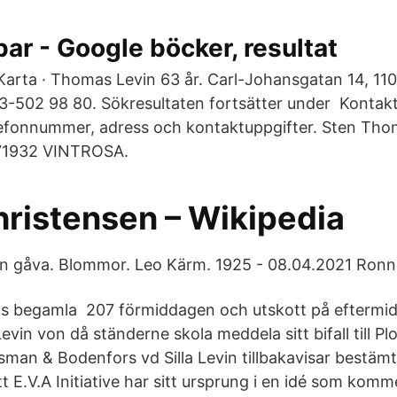
ar - Google böcker, resultat
arta · Thomas Levin 63 år. Carl-Johansgatan 14, 11
502 98 80. Sökresultaten fortsätter under Kontaktup
efonnummer, adress och kontaktuppgifter. Sten Thom
71932 VINTROSA.
hristensen – Wikipedia
en gåva. Blommor. Leo Kärm. 1925 - 08.04.2021 Ronn
hos begamla 207 förmiddagen och utskott på efterm
evin von då ständerne skola meddela sitt bifall till P
orsman & Bodenfors vd Silla Levin tillbakavisar bestä
 E.V.A Initiative har sitt ursprung i en idé som komm