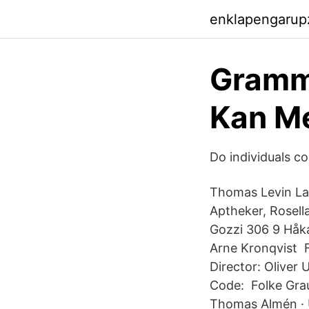
enklapengarup
Gramm
Kan Me
Do individuals c
Thomas Levin Laz
Aptheker, Rosell
Gozzi 306 9 Håka
Arne Kronqvist 
Director: Oliver
Code: Folke Grau
Thomas Almén · U