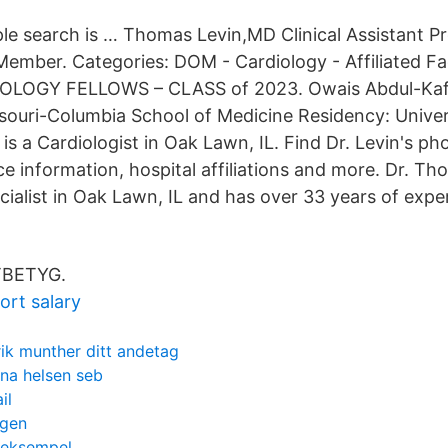
e search is … Thomas Levin,MD Clinical Assistant P
 Member. Categories: DOM - Cardiology - Affiliated Fa
LOGY FELLOWS – CLASS of 2023. Owais Abdul-Kaf
souri-Columbia School of Medicine Residency: Universit
is a Cardiologist in Oak Lawn, IL. Find Dr. Levin's p
e information, hospital affiliations and more. Dr. Th
ialist in Oak Lawn, IL and has over 33 years of expe
BETYG.
ort salary
rik munther ditt andetag
na helsen seb
il
agen
 eksempel