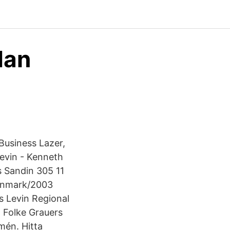
dan
Business Lazer,
evin - Kenneth
 Sandin 305 11
enmark/2003
s Levin Regional
- Folke Grauers
mén. Hitta