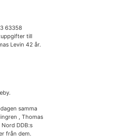
03 63358
pgifter till
as Levin 42 år.
eby.
iddagen samma
loingren , Thomas
mt Nord DDB:s
er från dem.