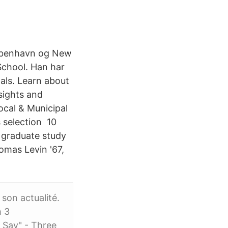
København og New
School. Han har
als. Learn about
sights and
ocal & Municipal
 selection 10
 graduate study
homas Levin '67,
 son actualité.
h 3
s Say" - Three