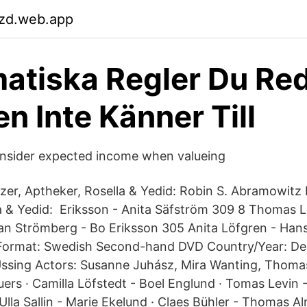
zd.web.app
atiska Regler Du Re
n Inte Känner Till
onsider expected income when valueing
er, Aptheker, Rosella & Yedid: Robin S. Abramowitz 
a & Yedid: Eriksson - Anita Säfström 309 8 Thomas L
n Strömberg - Bo Eriksson 305 Anita Löfgren - Hans
Format: Swedish Second-hand DVD Country/Year: D
 Ussing Actors: Susanne Juhász, Mira Wanting, Thoma
ers · Camilla Löfstedt - Boel Englund · Tomas Levin 
lla Sallin - Marie Ekelund · Claes Bühler - Thomas Al