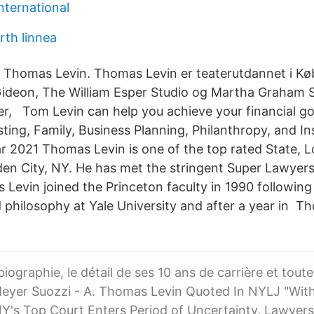
nternational
rth linnea
 Thomas Levin. Thomas Levin er teaterutdannet i 
ideon, The William Esper Studio og Martha Graham 
er, Tom Levin can help you achieve your financial go
ting, Family, Business Planning, Philanthropy, and In
 2021 Thomas Levin is one of the top rated State, L
den City, NY. He has met the stringent Super Lawyers
Levin joined the Princeton faculty in 1990 following
d philosophy at Yale University and after a year in T
ographie, le détail de ses 10 ans de carrière et toute
eyer Suozzi - A. Thomas Levin Quoted In NYLJ "Wit
Y's Top Court Enters Period of Uncertainty, Lawyer