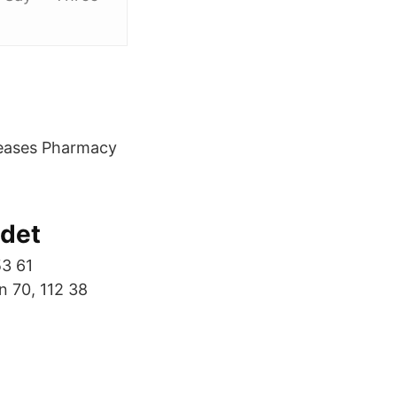
iseases Pharmacy
adet
53 61
n 70, 112 38