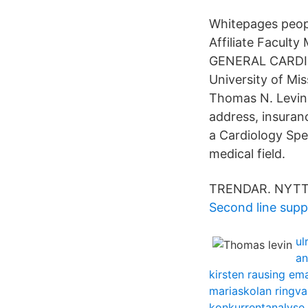
Whitepages peopl
Affiliate Faculty
GENERAL CARDIO
University of Mis
Thomas N. Levin 
address, insuranc
a Cardiology Spec
medical field.
TRENDAR. NYTT
Second line supp
ul
an
kirsten rausing ema
mariaskolan ringv
konkurrentanalyse