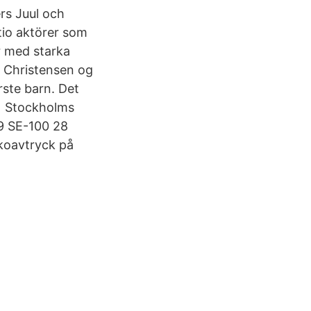
rs Juul och
tio aktörer som
r med starka
a Christensen og
rste barn. Det
) Stockholms
9 SE-100 28
koavtryck på