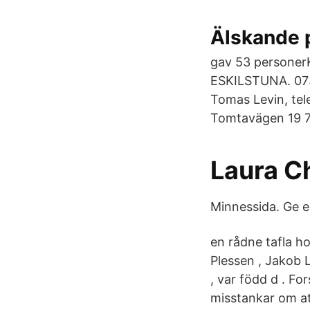
Älskande p
gav 53 personerK
ESKILSTUNA. 073-
Tomas Levin, tel
Tomtavägen 19 
Laura C
Minnessida. Ge 
en rådne tafla 
Plessen , Jakob L
, var född d . F
misstankar om att