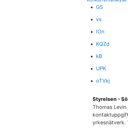
GS
vs
IOn
KQZd
kB
UPK
oTVkj
Styrelsen - Sö
Thomas Levin 
kontaktuppgift
yrkesnätverk. T